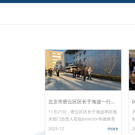
北京市密云区区长于海波一行莅临bevictor韦德体育科技走访调研
11月21日，密云区区长于海波率区相
关部门负责人莅临bevictor韦德体育
科技（北京）有限公司，开展实地走
2025-12
more
2
访调研。公司董事长王启光陪同接