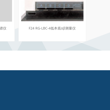
马谱仪
F24 RG-LBC-4低本底αβ测量仪